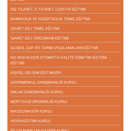
DIŞ TİCARET, E-TİCARET, LOJİSTİK EĞİTİMİ
BANKACILIK VE SİGORTACILIK TEMEL EĞİTİMİ
İŞARET DİLİ TEMEL EĞİTİMİ
İŞARET DİLİ TERCÜMANI EĞİTİMİ
GLOBAL GAP (İYİ TARIM UYGULAMALARI) EĞİTİMİ
ISO 16949:2016 OTOMOTİV KALİTE YÖNETİM SİSTEMİ
EĞİTİMİ
KİŞİSEL GELİŞİM EĞİTİMLERİ
GAYRİMENKUL DANIŞMANLIĞI KURSU
EMLAK DANIŞMANLIĞI KURSU
MORTGAGE BROKERLIĞI KURSU
MASÖZ/MASÖR KURSU
HİJYEN EĞİTİMİ KURSU
BİLGİSAYARLI MUHASEBE KURSU