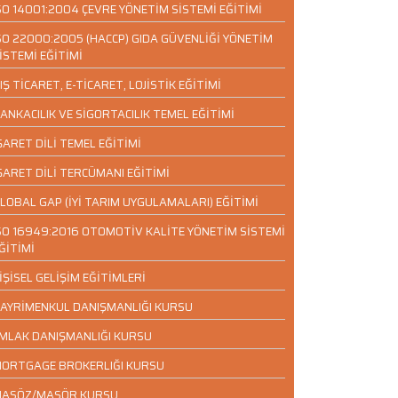
SO 14001:2004 ÇEVRE YÖNETİM SİSTEMİ EĞİTİMİ
SO 22000:2005 (HACCP) GIDA GÜVENLİĞİ YÖNETİM
İSTEMİ EĞİTİMİ
IŞ TİCARET, E-TİCARET, LOJİSTİK EĞİTİMİ
ANKACILIK VE SİGORTACILIK TEMEL EĞİTİMİ
ŞARET DİLİ TEMEL EĞİTİMİ
ŞARET DİLİ TERCÜMANI EĞİTİMİ
LOBAL GAP (İYİ TARIM UYGULAMALARI) EĞİTİMİ
SO 16949:2016 OTOMOTİV KALİTE YÖNETİM SİSTEMİ
ĞİTİMİ
İŞİSEL GELİŞİM EĞİTİMLERİ
AYRİMENKUL DANIŞMANLIĞI KURSU
MLAK DANIŞMANLIĞI KURSU
ORTGAGE BROKERLIĞI KURSU
ASÖZ/MASÖR KURSU