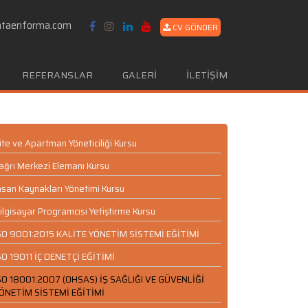
ataenforma.com
CV GÖNDER
REFERANSLAR
GALERİ
İLETİŞİM
ite ve Apartman Yöneticiliği Kursu
ağrı Merkezi Elemanı Kursu
nsan Kaynakları Yönetimi Kursu
ilgisayar Programcısı Yetiştirme Kursu
SO 9001:2015 KALİTE YÖNETİM SİSTEMİ EĞİTİMİ
SO 19011 İÇ DENETÇİ EĞİTİMİ
SO 18001:2007 (OHSAS) İŞ SAĞLIĞI VE GÜVENLİĞİ
ÖNETİM SİSTEMİ EĞİTİMİ