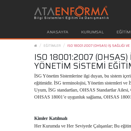
ANASAYFA
KURUMSAL
EĞİTİM
EĞİTİMLER
ISO 18001:2007 (OHSAS) İŞ SAĞLIĞI VE
ISO 18001:2007 (OHSAS)
YÖNETİM SİSTEMİ EĞİTİ
İSG Yönetim Sistemlerine ilgi duyan, bu sistem içeris
eğitimidir. İSG terminolojisi, Yönetim sistemleri ve
Uyum, İSG standartları, OHSAS Standartlar Ailesi, 
OHSAS 18001’e uygunluk sağlama, OHSAS 18001’i
Kimler Katılmalı
Her Kurumda ve Her Seviyede Çalışanlar; Bu eğitim k