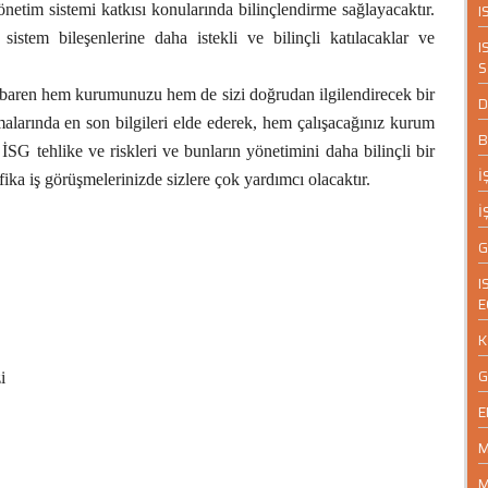
 yönetim sistemi katkısı konularında bilinçlendirme sağlayacaktır.
I
istem bileşenlerine daha istekli ve bilinçli katılacaklar ve
I
S
itibaren hem kurumunuzu hem de sizi doğrudan ilgilendirecek bir
D
amalarında en son bilgileri elde ederek, hem çalışacağınız kurum
B
SG tehlike ve riskleri ve bunların yönetimini daha bilinçli bir
İ
fika iş görüşmelerinizde sizlere çok yardımcı olacaktır.
İ
G
I
E
K
G
i
E
M
M