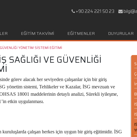
+90 224 221 50 23
bilgi@
LER
EĞİTİM TAKVİMİ
EĞİTMENLER
DUYURULAR
 GÜVENLİĞİ YÖNETİM SİSTEMİ EĞİTİMİ
 İŞ SAĞLIĞI VE GÜVENLİĞİ
S
Mİ
Ç
inde görev alacak her seviyeden çalışanlar için bir giriş
İ
 İSG yönetim sistemi, Tehlikeler ve Kazalar, İSG mevzuatı ve
B
OHSAS 18001 maddelerinin detaylı analizi, Sürekli iyileşme,
n etkin uygulanması.
I
I
I
Y
uruluşlarda çalışan herkes için uygun bir giriş eğitimidir. İSG