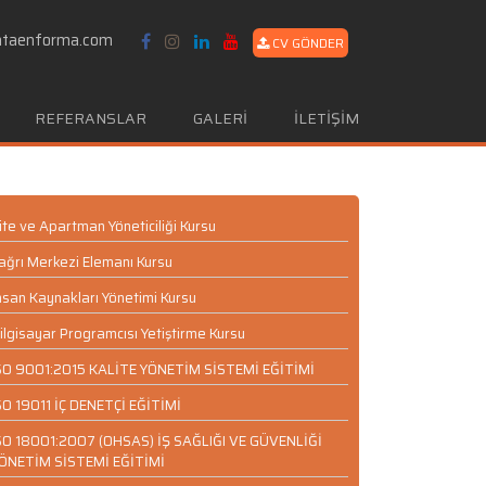
ataenforma.com
CV GÖNDER
REFERANSLAR
GALERİ
İLETİŞİM
ite ve Apartman Yöneticiliği Kursu
ağrı Merkezi Elemanı Kursu
nsan Kaynakları Yönetimi Kursu
ilgisayar Programcısı Yetiştirme Kursu
SO 9001:2015 KALİTE YÖNETİM SİSTEMİ EĞİTİMİ
SO 19011 İÇ DENETÇİ EĞİTİMİ
SO 18001:2007 (OHSAS) İŞ SAĞLIĞI VE GÜVENLİĞİ
ÖNETİM SİSTEMİ EĞİTİMİ