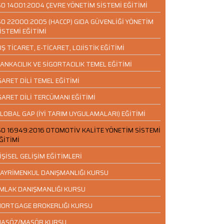
SO 14001:2004 ÇEVRE YÖNETİM SİSTEMİ EĞİTİMİ
SO 22000:2005 (HACCP) GIDA GÜVENLİĞİ YÖNETİM
İSTEMİ EĞİTİMİ
IŞ TİCARET, E-TİCARET, LOJİSTİK EĞİTİMİ
ANKACILIK VE SİGORTACILIK TEMEL EĞİTİMİ
ŞARET DİLİ TEMEL EĞİTİMİ
ŞARET DİLİ TERCÜMANI EĞİTİMİ
LOBAL GAP (İYİ TARIM UYGULAMALARI) EĞİTİMİ
SO 16949:2016 OTOMOTİV KALİTE YÖNETİM SİSTEMİ
ĞİTİMİ
İŞİSEL GELİŞİM EĞİTİMLERİ
AYRİMENKUL DANIŞMANLIĞI KURSU
MLAK DANIŞMANLIĞI KURSU
ORTGAGE BROKERLIĞI KURSU
ASÖZ/MASÖR KURSU