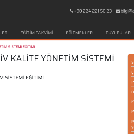
+90 224 221 50 23
bilgi@
LER
EĞİTİM TAKVİMİ
EĞİTMENLER
DUYURULAR
TİM SİSTEMİ EĞİTİMİ
İV KALİTE YÖNETİM SİSTEMİ
S
Ç
M SİSTEMİ EĞİTİMİ
İ
B
I
I
I
Y